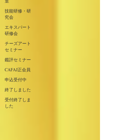
室
技能研修・研
究会
エキスパート
研修会
チーズアート
セミナー
鑑評セミナー
CAFAJ正会員
申込受付中
終了しました
受付終了しま
した