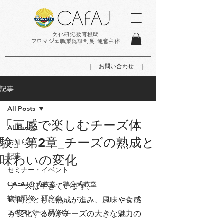
文化研究教育機関
フロマジェ職業認証制度 運営主体
｜ お問い合わせ ｜
記事
All Posts
「五感で楽しむチーズ体
All Posts
験」第2章_チーズの熟成と
お知らせ
記事
味わいの変化
セミナー・イベント
CAFAJ公式教室・準公式教室
チーズは生きています。
技能研修・研究会
時間とともに熟成が進み、風味や食感
エキスパート研修会
が変化するのがチーズの大きな魅力の