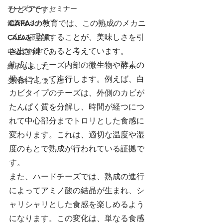
チーズアートセミナー
ひとつです。
鑑評セミナー
CAFAJの教育では、この熟成のメカニ
ズムを理解することが、美味しさを引
CAFAJ正会員
き出す鍵であると考えています。
申込受付中
熟成は、チーズ内部の微生物や酵素の
終了しました
働きによって進行します。例えば、白
受付終了しました
カビタイプのチーズは、外側のカビが
たんぱく質を分解し、時間が経つにつ
れて中心部分までトロリとした食感に
変わります。これは、適切な温度や湿
度のもとで熟成が行われている証拠で
す。
また、ハードチーズでは、熟成の進行
によってアミノ酸の結晶が生まれ、シ
ャリシャリとした食感を楽しめるよう
になります。この変化は、単なる食感