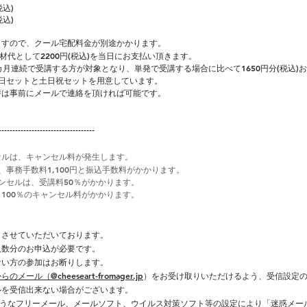
税込)
税込)
ますので、クール宅配料金が別途かかります。
材代として2200円(税込)を当日にお支払い頂きます。
カ月連続で受講する方が対象となり、単発で受講する場合に比べて1650円分(税込)
平日セットと土日祝セットを用意しています。
替は事前にメールで連絡を頂ければ可能です。
-----------------------------------
セルは、キャンセル料が発生します。
、事務手数料1,100円と振込手数料がかかります。
ンセルは、受講料50％がかかります。
100％のキャンセル料がかかります。
とさせていただいております。
人数分のお申込が必要です。
ない方の参加はお断りします。
ル（@cheeseart-fromager.jp
）をお受け取りいただけるよう、受信設定
ルを受信出来ない場合がございます。
メールのようなフリーメール、メールソフト、ウイルス対策ソフト等の設定により「迷惑メ