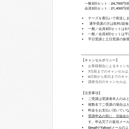
一般3回セット：24,750円(
　会員3回セット：21,450円(
チーズを着払いで発送し
 通学受講の方は飲料/副食
一般／会員3回セットは3
一般／会員3回セットは
平日受講と土日受講の振
-----------------------------------------
【キャンセルポリシー】
お客様都合によるキャン
7日前までのキャンセルは
6日前から前日までのキャ
講座当日のキャンセルは、
【注意事項】
ご受講は受講者本人のみ
複数名でご受講の場合は
料金をお支払い頂いてい
受講申込の前に、当協会からのメー
す。申込完了の返信メー
GmailやYahoo!