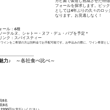
カビ菌で製造し熟成させた特徴
フォールを探求します。ピック
としては4年ぶりの久々のロッ
なります。お見逃しなく！
ォール：6種
ソーテルヌ、シャトー・ヌフ・デュ・パプを予定＊
リンク：スパイスティー
、ワインをご希望の方は別料金でお手配可能です。お申込みの際に、ワイン希望とし
-----------------------------------
魅力♪　
～各社食べ比べ～
定員8名
 定員8名
2200円お支払いください。