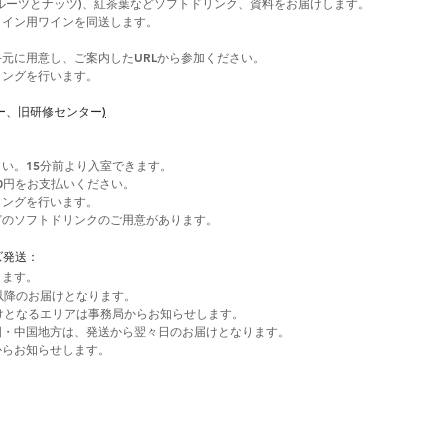
ルーツとナッツ)、紅茶葉などソフトドリンク、資料をお届けします。
ライン用ワインを同送します。
元に用意し、ご案内したURLから参加ください。
ィングを行います。
ー、旧研修センター
)
い。15分前より入室できます。
00円をお支払いください。
ィングを行います。
のソフトドリンクのご用意があります。​
ズ発送：
します。
以降のお届けとなります。
けとなるエリアは事務局からお知らせします。
国・中国地方は、発送から翌々日のお届けとなります。
からお知らせします。