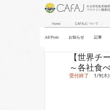
文化研究教育機関
フロマジェ職業認
Home
CAFAJについて
All Posts
お知らせ
記事
【世界チ
エキスパート研修会
チー
～各社食
受付終了
　1/9(木)
受付終了しました