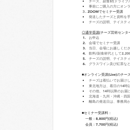
チーズ、副食材(ドライフ
事前にご購入の方にオン
３. ZOOMでセミナー受講
発送したチーズと資料を手
チーズの説明、テイステ
◎通学受講(
チーズ芸術センタ
お申込
会場でセミナー受講
当日、会場にお越しくださ
飲料/副食材代として2,2
チーズの説明、テイステ
グラスワイン及び紅茶など
■オンライン受講(Live)のチー
チーズは着払いでお届け
東北地方は、着日の14時
その他、14時以降のお届
北海道・九州・沖縄・四
離島の発送日は、事務局
■セミナー受講料：
　一般：8,800円(税込)
　会員：7,700円(税込)