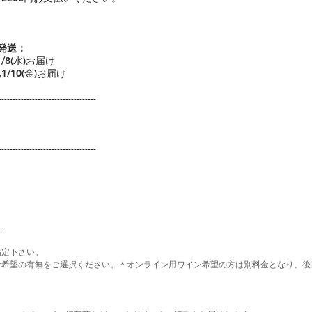
発送：
1/8(水)お届け
,1/10(金)お届け
-----------------------------------
-----------------------------------
)
指定下さい。
ご希望の有無をご選択ください。＊オンライン用ワイン希望の方は別料金となり、後
。