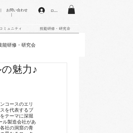
 お問い合わせ
ログイン
｜
コミュニティ
技能研修・研究会
技能研修・研究会
の魅力♪
込受付中
終了しました
ンコースのエリ
スを代表するブ
をテーマに深堀
ール製造会社があ
各社の洞窟の青