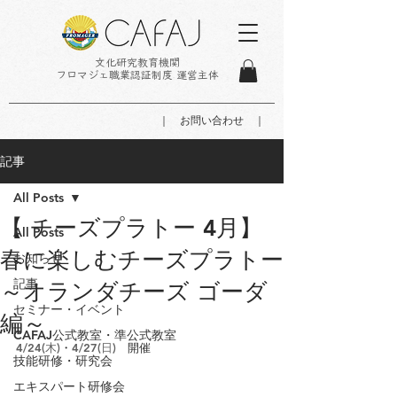
文化研究教育機関
フロマジェ職業認証制度 運営主体
｜ お問い合わせ ｜
記事
All Posts
【 チーズプラトー 4月】
All Posts
春に楽しむチーズプラトー
お知らせ
記事
～オランダチーズ ゴーダ
セミナー・イベント
編～
CAFAJ公式教室・準公式教室
4/24(木)
・
4/27(日)
　開催
技能研修・研究会
エキスパート研修会