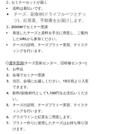
２. セミナーセットが届く
送料は着払いです。
チーズ、副食材(ドライフルーツとナッ
ツ)、紅茶葉、手順書をお届けします。
３. ZOOMでセミナー受講
発送したチーズと資料を手元に用意し、ご案内
したURLから参加ください。
チーズの説明、チーズプラトー実習、テイステ
ィングを行います。
◎
通学受講(
チーズ芸術センター、旧研修センター
)
お申込
会場でセミナー受講
当日、会場にお越しください。15分前より入室
できます。
飲料/副食材代として1,100円をお支払いくださ
い。
チーズの説明、チーズプラトー実習、テイステ
ィングを行います。
グラスワインと紅茶をご用意します。
プラトー作りに使用したチーズはお持ち帰り頂
けます。