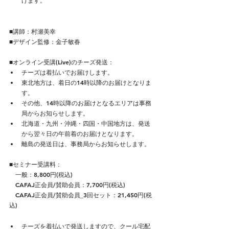
けます。
■講師：村瀬美幸
​■デザイン監修：金子敏春
■オンライン受講(Live)のチーズ発送：
チーズは着払いでお届けします。
東北地方は、着日の14時以降のお届けとなりま
す。
その他、14時以降のお届けとなるエリアは事務
局からお知らせします。
北海道・九州・沖縄・四国・中国地方は、発送
から翌々日の午前着のお届けとなります。
離島の発送日は、事務局からお知らせします。
■セミナー受講料：
　一般：8,800円(税込)
　CAFAJ正会員/賛助会員：7,700円(税込)
　CAFAJ正会員/賛助会員_3回セット：21,450円(税
込)
チーズを着払いで発送しますので、クール宅配