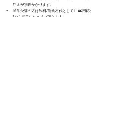
料金が別途かかります。
通学受講の方は飲料/副食材代として1100円(税
込)を当日にお支払い頂きます。
​3回セットは3カ月連続で受講する方が対象とな
り、​CAFAJ正会員/賛助会員は1650円分(税込)お
得です。
​会員3回セットは平日セットと土日祝セットを用
意しています。
平日受講と土日受講の振替は事前にメールで連
絡を頂ければ可能です。
-----------------------------------------------------------------------
-----
【キャンセルポリシー】
お客様都合によるキャンセルは、キャンセル料
が発生します。
7日前までのキャンセルは、事務手数料1,100円
と振込手数料がかかります。
6日前から前日までのキャンセルは、受講料
50％がかかります。
講座当日のキャンセルは、100％のキャンセル