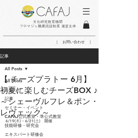
文化研究教育機関
フロマジェ職業認証制度 運営主体
｜ お問い合わせ ｜
記事
All Posts
【 チーズプラトー 6月】
All Posts
初夏に楽しむチーズBOX ♪
お知らせ
記事
～シェーヴルフレ＆ポン・
セミナー・イベント
レヴェック～
CAFAJ公式教室・準公式教室
6/19(木)
・
6/21(土)
　開催
技能研修・研究会
エキスパート研修会