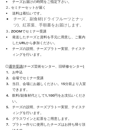
チーズお届けの時間をご指定下さい。
２. セミナーセットが届く
送料は着払いです。
チーズ、副食材(ドライフルーツとナッ
ツ)、紅茶葉、手順書をお届けします。
３. ZOOMでセミナー受講
発送したチーズと資料を手元に用意し、ご案内
したURLから参加ください。
チーズの説明、チーズプラトー実習、テイステ
ィングを行います。
◎
通学受講(
チーズ芸術センター、旧研修センター
)
お申込
会場でセミナー受講
当日、会場にお越しください。15分前より入室
できます。
飲料/副食材代として1,100円をお支払いくださ
い。
チーズの説明、チーズプラトー実習、テイステ
ィングを行います。
グラスワインと紅茶をご用意します。
プラトー作りに使用したチーズはお持ち帰り頂