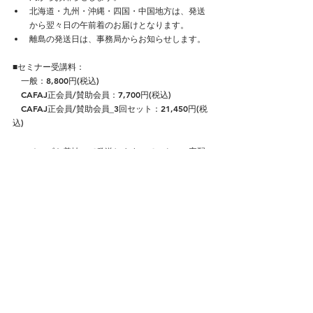
北海道・九州・沖縄・四国・中国地方は、発送
から翌々日の午前着のお届けとなります。
離島の発送日は、事務局からお知らせします。
■セミナー受講料：
　一般：8,800円(税込)
　CAFAJ正会員/賛助会員：7,700円(税込)
　CAFAJ正会員/賛助会員_3回セット：21,450円(税
込)
チーズを着払いで発送しますので、クール宅配
料金が別途かかります。
通学受講の方は飲料/副食材代として1100円(税
込)を当日にお支払い頂きます。
​3回セットは3カ月連続で受講する方が対象とな
り、​CAFAJ正会員/賛助会員は1650円分(税込)お
得です。
​会員3回セットは平日セットと土日祝セットを用
意しています。
平日受講と土日受講の振替は事前にメールで連
絡を頂ければ可能です。