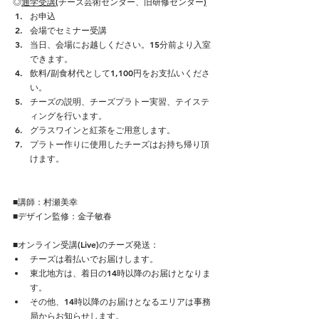
◎
通学受講(
チーズ芸術センター、旧研修センター
)
お申込
会場でセミナー受講
当日、会場にお越しください。15分前より入室
できます。
飲料/副食材代として1,100円をお支払いくださ
い。
チーズの説明、チーズプラトー実習、テイステ
ィングを行います。
グラスワインと紅茶をご用意します。
プラトー作りに使用したチーズはお持ち帰り頂
けます。
■講師：村瀬美幸
​■デザイン監修：金子敏春
■オンライン受講(Live)のチーズ発送：
チーズは着払いでお届けします。
東北地方は、着日の14時以降のお届けとなりま
す。
その他、14時以降のお届けとなるエリアは事務
局からお知らせします。