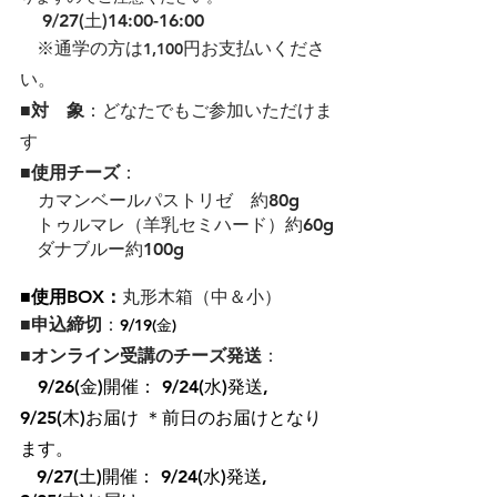
9/27(土)14:00-16:00
   ※通学の方は
円お支払いくださ
1,100
い。
■対　象
：どなたでもご参加いただけま
す
■使用チーズ
：
カマンベールパストリゼ　約80g
   トゥルマレ（羊乳セミハード）約60g
   ダナブルー約100g
■使用BOX：
丸形木箱（中＆小）
​■申込締切
：
9/19(金)
■オンライン受講のチーズ発送
：
　9/26(金)開催： 9/24(水)発送,  
9/25(木)お届け ＊前日のお届けとなり
ます。
   9/27(土)開催： 9/24(水)発送,  