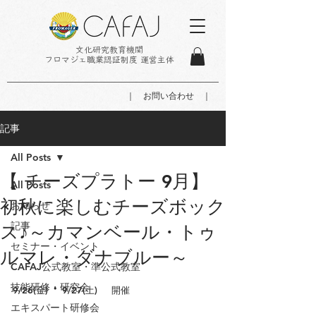
文化研究教育機関
フロマジェ職業認証制度 運営主体
｜ お問い合わせ ｜
記事
All Posts
【 チーズプラトー 9月】
All Posts
初秋に楽しむチーズボック
お知らせ
記事
ス♪～カマンベール・トゥ
セミナー・イベント
ルマレ・ダナブルー～
CAFAJ公式教室・準公式教室
・
技能研修・研究会
9/26(金)
9/27(土)
開催
エキスパート研修会