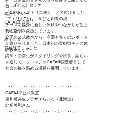
師・受講生の皆さんの取り組みをご紹介する
チーズアートセミナー
コーナーを、
「CAFAJ・アトリエ便り」と名付けました。
鑑評セミナー
“アトリエ”とは、学びと創造の場。
CAFAJ正会員
チーズを媒介に新しい体験やつながりが生ま
申込受付中
れる空間を象徴しています。
全国の公式教室から、今回も多くのレポート
終了しました
が寄せられました。日本初の実戦型チーズ体
受付終了しました
験教室として、
講師・受講生がスタイリングや試食、語らい
を通じて、フロマジェCAFA®認定者として
社会の輪を温める活動を展開しています。
∴‥∵‥∴‥∵‥∴‥∴‥∵‥∴‥∵‥∴‥
CAFAJ準公式教室
東川町共生プラザそらいろ（北海道）
北爪美和さん
∴‥∵‥∴‥∵‥∴‥∴‥∵‥∴‥∵‥∴‥