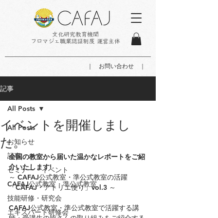
文化研究教育機関
フロマジェ職業認証制度 運営主体
｜ お問い合わせ ｜
記事
All Posts
イベントを開催しまし
All Posts
た。
お知らせ
記事
全国の教室から届いた温かなレポートをご紹
介いたします!
セミナー・イベント
～ CAFAJ公式教室・準公式教室の活躍
CAFAJ公式教室・準公式教室
「CAFAJ・アトリエ便り」vol.3 ～
技能研修・研究会
CAFAJ公式教室・準公式教室で活躍する講
エキスパート研修会