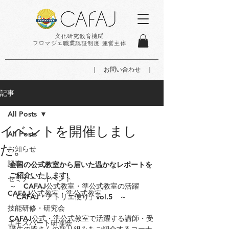
文化研究教育機関
フロマジェ職業認証制度 運営主体
｜ お問い合わせ ｜
記事
All Posts
イベントを開催しまし
All Posts
た。
お知らせ
記事
全国の公式教室から届いた温かなレポートを
ご紹介いたします!
セミナー・イベント
～　CAFAJ公式教室・準公式教室の活躍
CAFAJ公式教室・準公式教室
「CAFAJ・アトリエ便り」vol.5　～
技能研修・研究会
CAFAJ公式・準公式教室で活躍する講師・受
エキスパート研修会