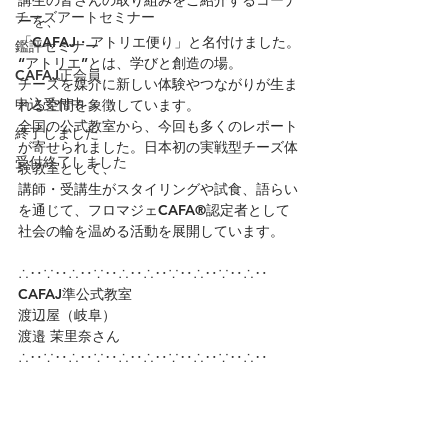
講生の皆さんの取り組みをご紹介するコーナ
チーズアートセミナー
ーを、
「CAFAJ・アトリエ便り」と名付けました。
鑑評セミナー
“アトリエ”とは、学びと創造の場。
CAFAJ正会員
チーズを媒介に新しい体験やつながりが生ま
申込受付中
れる空間を象徴しています。
全国の公式教室から、今回も多くのレポート
終了しました
が寄せられました。日本初の実戦型チーズ体
受付終了しました
験教室として、
講師・受講生がスタイリングや試食、語らい
を通じて、フロマジェCAFA®認定者として
社会の輪を温める活動を展開しています。
∴‥∵‥∴‥∵‥∴‥∴‥∵‥∴‥∵‥∴‥
CAFAJ準公式教室
渡辺屋（岐阜）
渡邉 茉里奈さん
∴‥∵‥∴‥∵‥∴‥∴‥∵‥∴‥∵‥∴‥