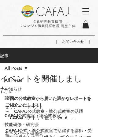
文化研究教育機関
フロマジェ職業認証制度 運営主体
｜ お問い合わせ ｜
記事
All Posts
イベントを開催しまし
All Posts
た。
お知らせ
記事
全国の公式教室から届いた温かなレポートを
ご紹介いたします!
セミナー・イベント
～　CAFAJ公式教室・準公式教室の活躍
CAFAJ公式教室・準公式教室
「CAFAJ・アトリエ便り」vol.6　～
技能研修・研究会
CAFAJ公式・準公式教室で活躍する講師・受
エキスパート研修会