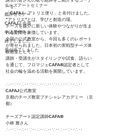
講生の皆さんの取り組みをご紹介するコーナ
チーズアートセミナー
ーを、
「CAFAJ・アトリエ便り」と名付けました。
鑑評セミナー
“アトリエ”とは、学びと創造の場。
CAFAJ正会員
チーズを媒介に新しい体験やつながりが生ま
申込受付中
れる空間を象徴しています。
全国の公式教室から、今回も多くのレポート
終了しました
が寄せられました。日本初の実戦型チーズ体
受付終了しました
験教室として、
講師・受講生がスタイリングや試食、語らい
を通じて、フロマジェCAFA®認定者として
社会の輪を温める活動を展開しています。
∴‥∵‥∴‥∵‥∴‥∴‥∵‥∴‥∵‥∴‥
CAFAJ公式教室
京都のチーズ教室プチシャレアカデミー （京
都）
チーズアート認定講師CAFA®
小林 雅さん
∴‥∵‥∴‥∵‥∴‥∴‥∵‥∴‥∵‥∴‥