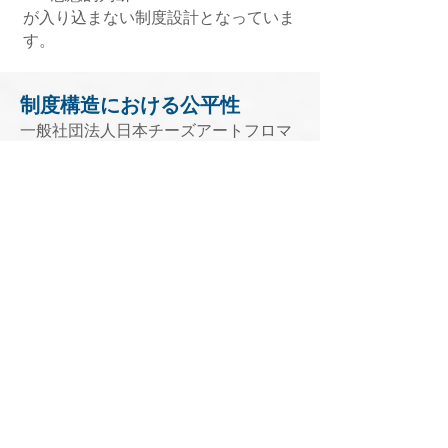
が入り込まない制度設計となっていま
す。
制度構造における公平性
一般社団法人日本チーズアートフロマ
ジェ協会（CAFAJの職業認証制度は、
基礎的共通科目（２科目）＋１科目
と、専門専科（4科目）から構成され
ています。
本構造は、専門分野ごとの上下関係を
設けず、同一価値・同一位相の専門性
として設計されています。
​制度構造の全体像
［共通基盤］
チーズ・ディプロマ Level 1
チーズ・ディプロマ Level 2
ナチュラルチーズ・ディプロマ Level 3（予
定）