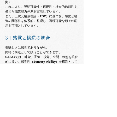
拠）
これにより、説明可能性・再現性・社会的信頼性を
備えた職業能力体系を実現しています。
また、三次元構成理論（TDC）に基づき、感覚と構
造の関係性を体系的に整理し、再現可能な形での応
用を可能としています。
3｜感覚と構造の統合
美味しさは感覚でありながら、
同時に構造として扱うことができます。
CAFAJでは、味覚、香気、視覚、空間、状態を統合
的に扱い、
感覚性（Sensory Ability）を構造として
設計・再現する教育
を行います。
空間としての研究教育環境
本機関では、チーズ専門職に求められる職業能力を
体系的に習得するための教育環境を整備していま
す。
人間の認知工学および感覚科学に基づき、知識・技
能・判断の統合的な習得を可能とする実務への適用
を前提とした実践的学習空間を構築しています。