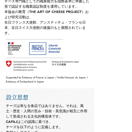
チーズ専門職としての職業能力を国際基準に準拠した
形で認証する職業認証制度を運用しています。
本協会の教育（THE ART OF CHEESE PROJECT）お
よび研究活動は、
在日フランス大使館、アンスティチュ・フランセ日
本、在日スイス大使館の後援のもと展開されていま
す。
Supported by Embassy of France in Japan / Institut français du Japon /
Embassy of Switzerland in Japan
設立思想
チーズは単なる食品ではありません。それは、風
土・歴史・人間の営み・技術・美意識が相互に作用
して形成される文化的構造体です。
CAFAJはこの認識に基づき、
チーズを以下のように定義します。