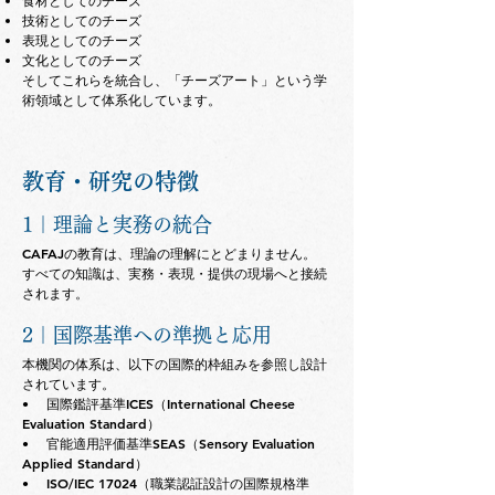
食材としてのチーズ
技術としてのチーズ
表現としてのチーズ
文化としてのチーズ
そしてこれらを統合し、「チーズアート」という学
術領域として体系化しています。
教育・研究の特徴
1｜理論と実務の統合
CAFAJの教育は、理論の理解にとどまりません。
すべての知識は、実務・表現・提供の現場へと接続
されます。
2｜国際基準への準拠と応用
本機関の体系は、以下の国際的枠組みを参照し設計
されています。
• 国際鑑評基準ICES（International Cheese
Evaluation Standard）
• 官能適用評価基準SEAS（Sensory Evaluation
Applied Standard）
• ISO/IEC 17024（職業認証設計の国際規格準