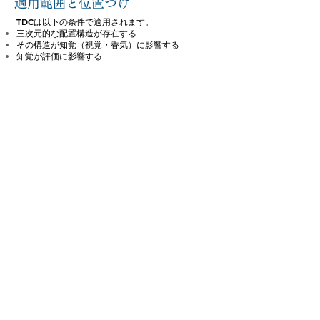
適用範囲と位置づけ
TDCは以下の条件で適用されます。
三次元的な配置構造が存在する
その構造が知覚（視覚・香気）に影響する
知覚が評価に影響する
本理論は構造設計理論であり、美的優劣の判断、
文化的価値評価、市場評価などは扱いません。
他理論との関係
TDCは三体系の一つとして位置づけられます。
• ICES：状態を測る（品質評価）
• SEAS：適合を測る（人間中心評価）
• TDC：構造を設計する（因果設計）
三者は上下関係ではなく、機能分化した並列体系
です。
簡潔な定義
TDCとは、
「どのように配置するか」が
「どのように知覚されるか」を決定し、
それが最終的な味覚評価を形成するという構造理
論である。