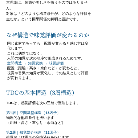
本理論は、装飾や美しさを扱うものではありませ
ん。
対象は「どのような構造条件が、どのような評価を
生むか」という因果関係の解明と設計です。
なぜ構造で味覚評価が変わるのか
同じ素材であっても、配置が変わると感じ方は変
化します。
これは偶然ではなく、
人間の知覚が次の順序で形成されるためです。
空間構造 → 知覚変換 → 味覚評価
配置（距離・高さ・余白など）が変わると、
視覚や香気の知覚が変化し、その結果として評価
が変わります。
TDCの基本構造（3層構造）
TDCは、感覚評価を次の三層で整理します。
第1層｜空間基盤構造（16因子）
物理的な配置条件を扱います
（距離・高さ・重なり・余白など）
第2層｜知覚媒介構造（32因子）
視覚および香気の変換過程を扱います