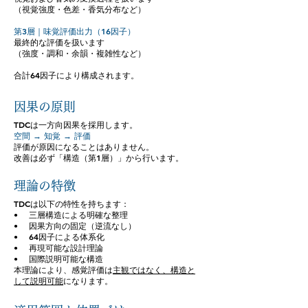
（視覚強度・色差・香気分布など）
第3層｜味覚評価出力（16因子）
最終的な評価を扱います
（強度・調和・余韻・複雑性など）
合計64因子により構成されます。
因果の原則
TDCは一方向因果を採用します。
空間 → 知覚 → 評価
評価が原因になることはありません。
改善は必ず「構造（第1層）」から行います。
理論の特徴
TDCは以下の特性を持ちます：
• 三層構造による明確な整理
• 因果方向の固定（逆流なし）
• 64因子による体系化
• 再現可能な設計理論
• 国際説明可能な構造
本理論により、感覚評価は
主観ではなく、構造と
して説明可能
になります。