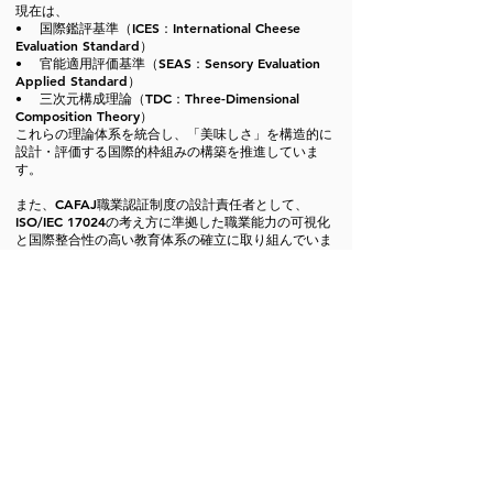
現在は、
• 国際鑑評基準（ICES：International Cheese
Evaluation Standard）
• 官能適用評価基準（SEAS：Sensory Evaluation
Applied Standard）
• 三次元構成理論（TDC：Three-Dimensional
Composition Theory）
これらの理論体系を統合し、「美味しさ」を構造的に
設計・評価する国際的枠組みの構築を推進していま
す。
また、CAFAJ職業認証制度の設計責任者として、
ISO/IEC 17024の考え方に準拠した職業能力の可視化
と国際整合性の高い教育体系の確立に取り組んでいま
す。
本活動は、フランスおよびスイス大使館、フランス政
府教育機関アンスティチュ・フランセの後援のもと進
められており、チーズを通じた文化創造と社会的価値
の形成を目的としています。