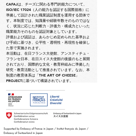
​​C
AFAJは、チーズに関わる専門的能力について、
ISO/IEC 17024（人の能力を認証する国際規格）に
準拠して設計された職業認証制度を運用する団体で
す。本制度では、知識量や経験年数そのものではな
く、状況に応じた判断力・評価力・構成力といった
職業能力そのものを認証対象としています。
評価および認証は、あらかじめ定められた基準およ
び手続に基づき、公平性・透明性・再現性を確保し
た形で実施されます。
本活動は、在日フランス大使館、アンスティチュ・
フランセ日本、在日スイス大使館の後援のもと展開
されており、国際的な文化・教育枠組みに準拠した
研究・教育活動として推進されています。なお、本
制度の教育体系は「THE ART OF CHEESE」
PROJECTに基づいて構築されています。
Supported by Embassy of France in Japan / Institut français du Japon /
Embassy of Switzerland in Japan