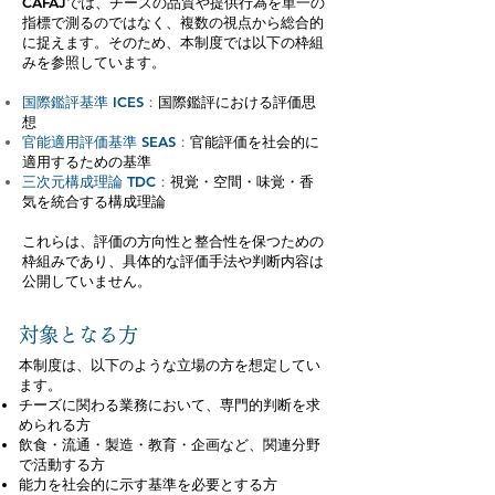
CAFAJでは、チーズの品質や提供行為を単一の
指標で測るのではなく、複数の視点から総合的
に捉えます。そのため、本制度では以下の枠組
みを参照しています。
国際鑑評基準 ICES
：
国際鑑評における評価思
想
官能適用評価基準 SEAS
：
官能評価を社会的に
適用するための基準
三次元構成理論 TDC
：
視覚・空間・味覚・香
気を統合する構成理論
これらは、評価の方向性と整合性を保つための
枠組みであり、具体的な評価手法や判断内容は
公開していません。
対象となる方
本制度は、以下のような立場の方を想定してい
ます。
チーズに関わる業務において、専門的判断を求
められる方
飲食・流通・製造・教育・企画など、関連分野
で活動する方
能力を社会的に示す基準を必要とする方