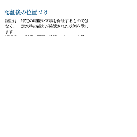
​認証後の位置づけ
認証は、特定の職能や立場を保証するものでは
なく、一定水準の能力が確認された状態を示し
ます。
認証後も、制度は更新・確認のプロセスを通じ
て継続的な信頼性の維持を図ります。
制度概要
制度構造
認証プロセス
履修案内
よくある質問（FAQ）
規定・方針