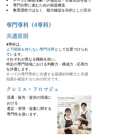
• チーズの基礎理解・評価思想・共通言語を扱う
• 専門分野に進むための前提構造
• 教育課程ではなく、能力確認を目的とした区分
専門専科（4専科）
共通原則
4専科は、
上下関係を持たない専門分野
として位置づけられ
ています。
それぞれが異なる職能を担い、
特定の専門領域における判断力・構成力・応用力
を評価します。
すべての専門専科に共通する基礎的判断力と共通
知識を確認するための区分です。
クレミエ・フロマジェ
流通・販売・提供の現場に
おける
選定・管理・提案に関する
専門性を扱います。​