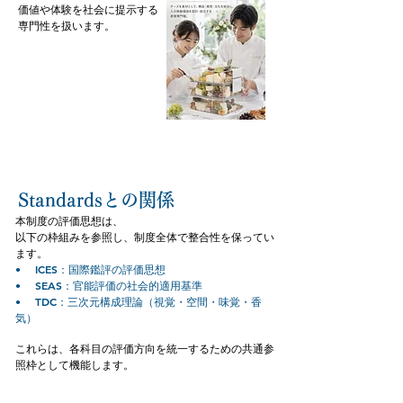
価値や体験を社会に提示する
専門性を扱います。
Standardsとの関係
本制度の評価思想は、
以下の枠組みを参照し、制度全体で整合性を保ってい
ます。
• ICES：国際鑑評の評価思想
• SEAS：官能評価の社会的適用基準
• TDC：三次元構成理論（視覚・空間・味覚・香
気）
これらは、各科目の評価方向を統一するための共通参
照枠として機能します。