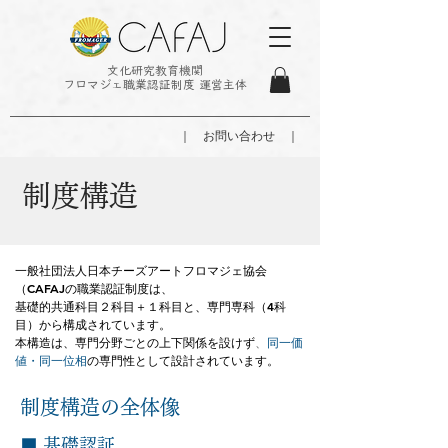
文化研究教育機関
フロマジェ職業認証制度 運営主体
｜ お問い合わせ ｜
制度構造
一般社団法人日本チーズアートフロマジェ協会
（CAFAJの職業認証制度は、
基礎的共通科目２科目＋１科目と、専門専科（4科
目）から構成されています。
本構造は、専門分野ごとの上下関係を設けず
、
同一価
値・同一位相
の専門性として設計されています。​
​制度構造の全体像
■ 基礎認証