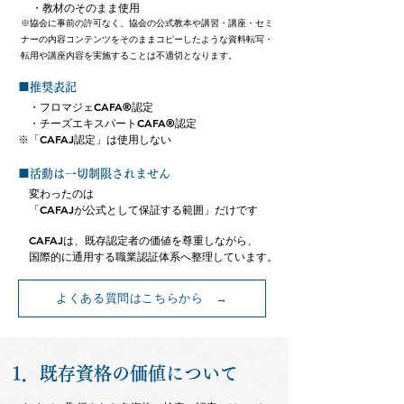
・教材のそのまま使用
※協会に事前の許可なく、協会の公式教本や講習・講座・セミ
ナーの内容コンテンツをそのままコピーしたような資料転写・
転用や講座内容を実施することは不適切となります。
■推奨表記
・フロマジェCAFA®認定
・チーズエキスパートCAFA®認定
※「CAFAJ認定」は使用しない
■活動は一切制限されません
変わったのは
「CAFAJが公式として保証する範囲」だけです
CAFAJは、既存認定者の価値を尊重しながら、
国際的に通用する職業認証体系へ整理しています。
よくある質問はこちらから →
1．既存資格の価値について