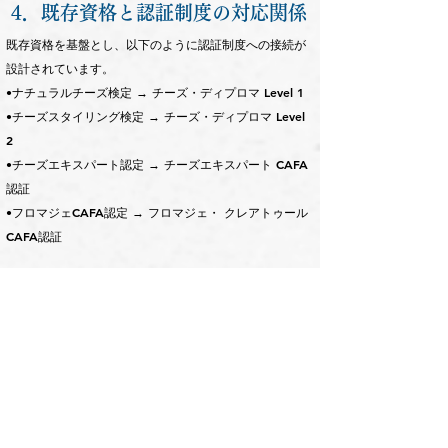
4．既存資格と認証制度の対応関係
既存資格を基盤とし、以下のように認証制度への接続が
設計されています。
•ナチュラルチーズ検定 → チーズ・ディプロマ Level 1
•チーズスタイリング検定 → チーズ・ディプロマ Level
2
•チーズエキスパート認定 → チーズエキスパート CAFA
認証
•フロマジェCAFA認定 → フロマジェ・
クレアトゥール
CAFA認証
5．認証取得までのプロセス
認証取得を希望される場合は、以下のプロセスに
基づき進行します。
1．ER（Eligibility Requirement）への参加
2．所定の履修コマ数の受講
3．評価基準に基づく認証判定
本制度は、単なる知識ではなく、実務における判