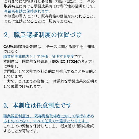
これまでに取得された各資格（検定・認定）は、 その
取得時点における学習成果および専門性の証明として、
今後も有効に保持されます。
本制度の導入により、既存資格の価値が失われること、
または無効となることは一切ありません。
2．職業認証制度の位置づけ
CAFAJ職業認証制度は、 チーズに関わる能力を「知識」
ではなく、
職業的実践能力として評価・証明する制度
です。
本制度は、国際的な枠組み（ISO/IEC 17024の考え方）
に準拠し、
専門職としての能力を社会的に可視化することを目的と
しています。
一方で、これまでの資格は、 体系的な学習成果の証明と
して位置づけられます。
3．本制度は任意制度です
職業認証制度は、 既存資格取得者に対して移行を求め
るものではなく、すべて任意での選択となります。
これまでの資格を保持したまま、 従来通り活動を継続
することが可能です。