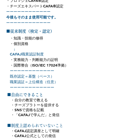
・フロマジェCAFA®認定
・チーズエキスパートCAFA®認定
​ーーー​ーーー​ーーー​ーーー
今後もそのまま使用可能です。
​ーーー​ーーー​ーーー​ーーー
■従来制度（検定・認定）
・知識・技能の修得
・個別資格
↓
CAFAJ職業認証制度
・実務能力・判断能力の証明
・国際整合（ISO/IEC 17024準拠）
​ ーーー​ーーー​ーーー​ーーー
既存認定＝基盤（ベース）
職業認証＝上位構造（任意）
​ ーーー​ーーー​ーーー​ーーー
■自由にできること
・自分の教室で教える
・チーズプラトーを提供する
・SNSで資格を記載
・「CAFAJで学んだ」と発信
■制度上認められていないこと
・CAFAJ認定講座として明確
・CAFAJ公式としての発信