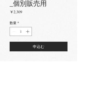
_個別販売用
価
￥2,309
格
数量
*
申込む
｜
アクセス
→
｜ サイトポリシー
→
｜
プライバシーポリシー
→
｜
利用規約特定商取引に基づく表記
→
｜