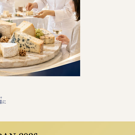
た。
様に