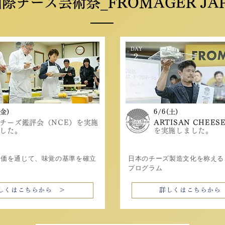
国際チーズ芸術祭_FROMAGER JAPA
DAY
2
(金)
6/6
(土)
チーズ鑑評会（NCE）を実施
ARTISAN CHEES
した。
を実施しました。
評価を通じて、味覚の基準を確立
日本のチーズ製造文化を称える
。
プログラム
しくはこちらから ＞
詳しくはこちらから