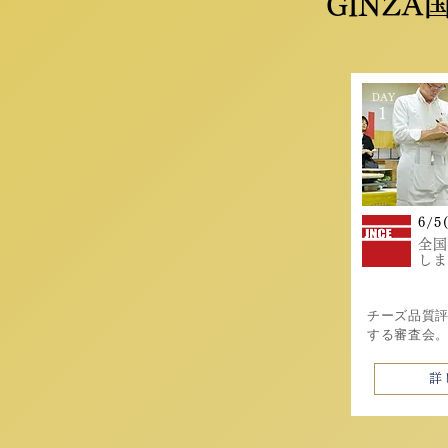
GINZA
DAY
1
6/5
全国
しま
​チーズ品質
する審査会
詳