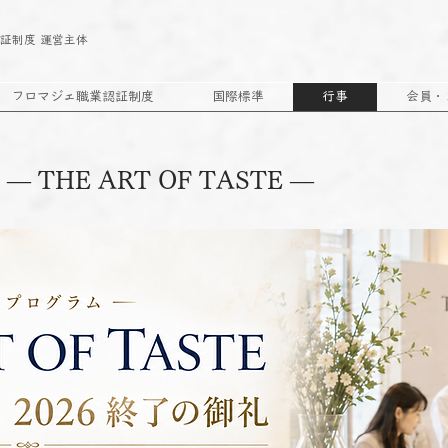
｜
証制度 運営主体
フロマジェ職業認証制度
国際標準
行事
会員・
— THE ART OF TASTE —