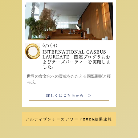
DAY
3
6/7
(日)
INTERNATIONAL CASEUS
LAUREATE 関連プログラムお
よびチーズパーティーを実施しま
した。
世界の食文化への貢献をたたえる国際顕彰と授
与式。
詳しくはこちらから ＞
アルティザンチーズアワード2026結果速報