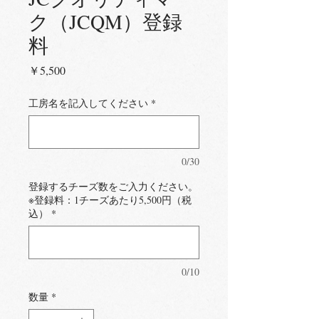
ク（JCQM）登録
料
価
￥5,500
格
工房名を記入してください
*
0/30
登録するチーズ数をご入力ください。
※登録料：1チーズあたり5,500円（税
込）
*
0/10
数量
*