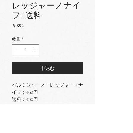
レッジャーノナイ
フ+送料
価
￥892
格
数量
*
申込む
パルミジャーノ・レッジャーノナ
イフ：462円
送料：430円
------------------
合計：892円