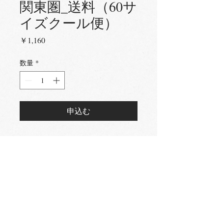
関東圏_送料（60サ
イズクール便）
価
￥1,160
格
数量
*
申込む
｜
アクセス
→
｜ サイトポリシー
→
｜
プライバシーポリシー