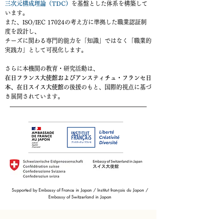
三次元構成理論（TDC）
を基盤とした体系を構築して
います。
また、ISO/IEC 17024の考え方に準拠した職業認証制
度を設計し、
チーズに関わる専門的能力を「知識」ではなく「職業的
実践力」として可視化します。
さらに本機関の教育・研究活動は、
在日フランス大使館およびアンスティチュ・フランセ日
本、在日スイス大使館
の後援のもと、国際的視点に基づ
き展開されています。
Supported by Embassy of France in Japan / Institut français du Japon /
Embassy of Switzerland in Japan