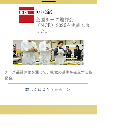
6/5
(金)
DAY
1
全国チーズ鑑評会
（NCE）2026を実施しま
した。
​チーズ品質評価を通じて、味覚の基準を確立する審
査会。
詳しくはこちらから ＞
6/6
(土)
DAY
2
ARTISAN CHEESE
AWARDSを実施しまし