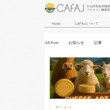
文化研究教育機関
フロマジェ職業認
Home
CAFAJについて
All Posts
お知らせ
記事
エキスパート研修会
チー
受付終了しました
終了しました