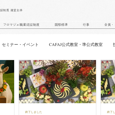
｜
証制度 運営主体
フロマジェ職業認証制度
国際標準
行事
会員・
セミナー・イベント
CAFAJ公式教室・準公式教室
ズアートセミナー
鑑評セミナー
CAFAJ正会員
申
終了しました
終了