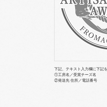
下記、テキスト入力欄に下記
①工房名／受賞チーズ名
②発送先 住所／電話番号