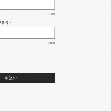
0/99
話番号
*
0/100
申込む