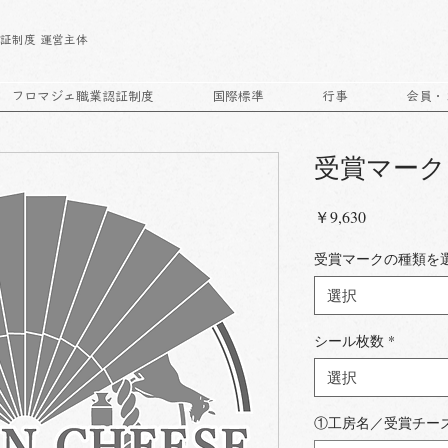
｜
証制度 運営主体
フロマジェ職業認証制度
国際標準
行事
会員・
受賞マーク
価
￥9,630
格
受賞マークの種類を
選択
シール枚数
*
選択
①工房名／受賞チー