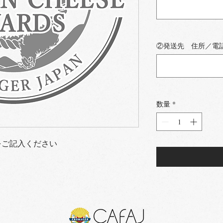
②発送先 住所／電
数量
*
をご記入ください