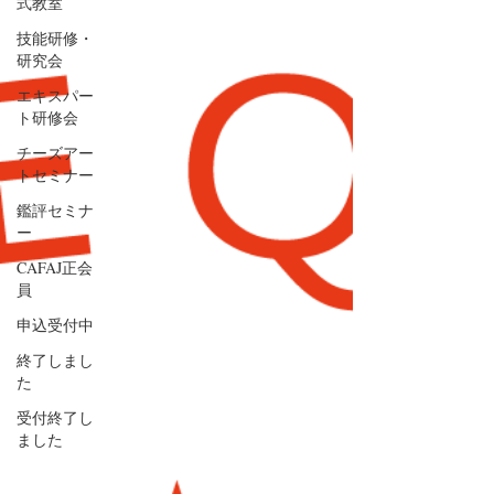
式教室
技能研修・
研究会
エキスパー
ト研修会
チーズアー
トセミナー
鑑評セミナ
ー
CAFAJ正会
員
申込受付中
終了しまし
た
受付終了し
ました